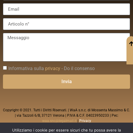
Informativa sulla
privacy
- Do il consenso
Invia
Copyright © 2021. Tutti i Diritti Riservati. | WaA s.n.c. di Mossenta Massimo & C.
| via Tazzoli 6/B, 37121 Verona | P.IVA & C.F. 04023950233 | Pec:
waa.snc@legalmail.it
|
Privacy
Utilizziamo i cookie per essere sicuri che tu possa avere la